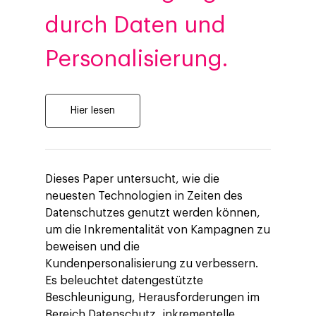
durch Daten und
Personalisierung.
Hier lesen
Dieses Paper untersucht, wie die
neuesten Technologien in Zeiten des
Datenschutzes genutzt werden können,
Company
um die Inkrementalität von Kampagnen zu
Investors
Business
beweisen und die
Kundenpersonalisierung zu verbessern.
Über Making Science
Agentic AI Marketing
Customers
Es beleuchtet datengestützte
Karriere
Beschleunigung, Herausforderungen im
ad-machina
The Tech Enabled Glo
Insights
Bereich Datenschutz, inkrementelle