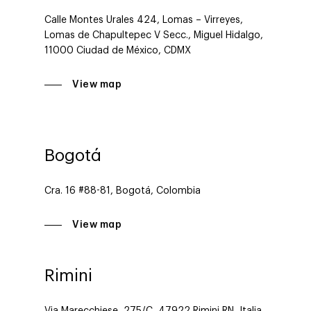
Calle Montes Urales 424, Lomas – Virreyes,
Lomas de Chapultepec V Secc., Miguel Hidalgo,
11000 Ciudad de México, CDMX
View map
Bogotá
Cra. 16 #88-81, Bogotá, Colombia
View map
Rimini
Via Marecchiese, 275/C, 47922 Rimini RN, Italia