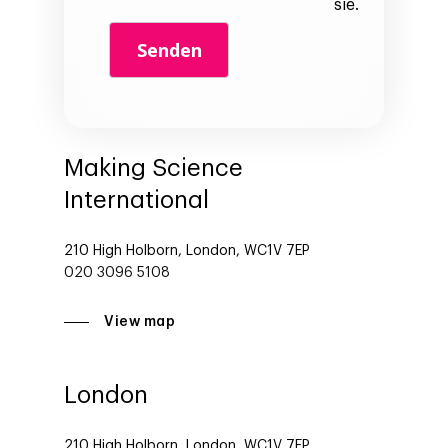
sie.
Making Science
International
210 High Holborn, London, WC1V 7EP
020 3096 5108
View map
London
210 High Holborn, London, WC1V 7EP