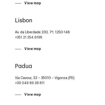
View map
Lisbon
Av. da Liberdade 230, 7º, 1250-148
+351 21 354 6198
View map
Padua
Via Cavour, 32 – 35010 – Vigonza (PD)
+39 049 89 39 811
Company
Investors
Business
View map
Über Making Science
Agentic AI Marketing
Customers