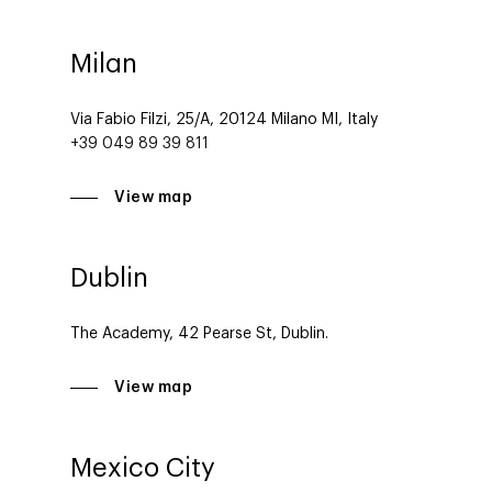
Karriere
ad-machina
The Tech Enabled Glo
Insights
Digital Agency
Milan
10. Jahrestag
Blogs
Kontakt
Paid Media
Cloud & AI
ESG
Events
Via Fabio Filzi, 25/A, 20124 Milano MI, Italy
Social 360
Cloud im Marketing
+39 049 89 39 811
Ebooks & Reports
Audiovisual
KI im Marketing
View map
Eigen Medien
KI, Daten & Technol
Dublin
Marketing
The Academy, 42 Pearse St, Dublin.
View map
Mexico City