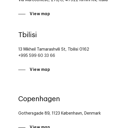
View map
Tbilisi
13 Mikheil Tamarashvili St, Tbilisi 0162
+995 599 60 33 66
View map
Copenhagen
Gothersgade 89, 1123 København, Denmark
View map