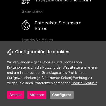
Encuéntranos
Entdecken Sie unsere
Büros
Arbeiten Sie mit uns
Entdecken Sie unsere
Configuración de cookies
Jobangebote hier
Wir verwenden eigene Cookies und Cookies von
Drittanbietern, um die Nutzung der Website zu analysieren
und um Ihnen auf der Grundlage eines Profils Ihrer
Surfgewohnheiten (z. B. besuchte Seiten) Werbung zu
zeigen, die Ihren Präferenzen entspricht.
Cookie-Richtlinie
.
Rechtlicher Hinweis
Aceptar
Ablehnen
Configurar
Cookie-Politik
Datenschutz