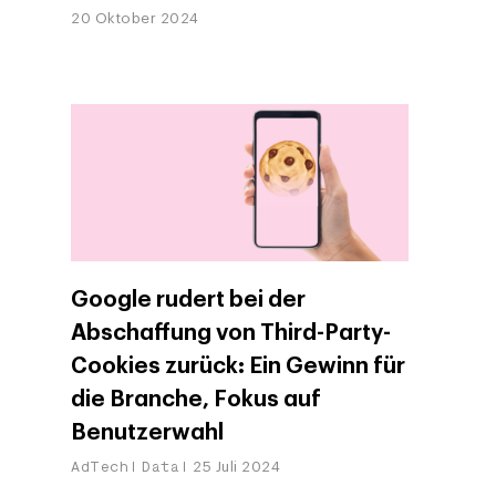
Blogs
Kontakt
20 Oktober 2024
Paid Media
Cloud & AI
ESG
Events
Social 360
Cloud im Marketing
Ebooks & Reports
Audiovisual
KI im Marketing
Eigen Medien
KI, Daten & Technol
Marketing
Google rudert bei der
Abschaffung von Third-Party-
Cookies zurück: Ein Gewinn für
die Branche, Fokus auf
Benutzerwahl
AdTech
Data
25 Juli 2024