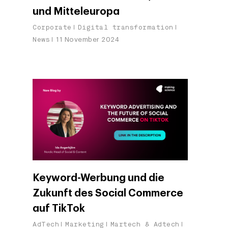
und Mitteleuropa
Corporate
Digital transformation
News
11 November 2024
Company
Investors
Business
Keyword-Werbung und die
Über Making Science
Zukunft des Social Commerce
Agentic AI Marketing
Customers
auf TikTok
Karriere
ad-machina
The Tech Enabled Glo
Insights
Digital Agency
AdTech
Marketing
Martech & Adtech
10. Jahrestag