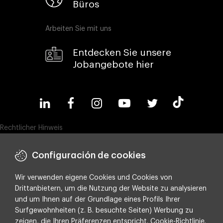
Büros
Arbeiten Sie mit uns
Entdecken Sie unsere
Jobangebote hier
Rechtlicher Hinweis
Cookie-Politik
Configuración de cookies
Datenschutz
Wir verwenden eigene Cookies und Cookies von
Compliance & Wistleblowing
Drittanbietern, um die Nutzung der Website zu analysieren
ESG-Richtlinie
und um Ihnen auf der Grundlage eines Profils Ihrer
Surfgewohnheiten (z. B. besuchte Seiten) Werbung zu
Integrated policy on Information Security, Quality and Environment
zeigen, die Ihren Präferenzen entspricht.
Cookie-Richtlinie
.