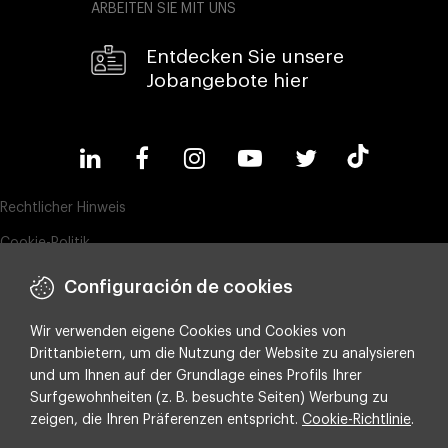
ARBEITEN SIE MIT UNS
Entdecken Sie unsere
Jobangebote hier
Rechtlicher Hinweis
Cookie-Politik
Datenschutz
Configuración de cookies
Compliance & Wistleblowing
Wir verwenden eigene Cookies und Cookies von
ESG-Richtlinie
Drittanbietern, um die Nutzung der Website zu analysieren
und um Ihnen auf der Grundlage eines Profils Ihrer
Integrated policy on Information Security, Quality and Environment
Surfgewohnheiten (z. B. besuchte Seiten) Werbung zu
Cookie-Einstellungen
zeigen, die Ihren Präferenzen entspricht.
Cookie-Richtlinie
.