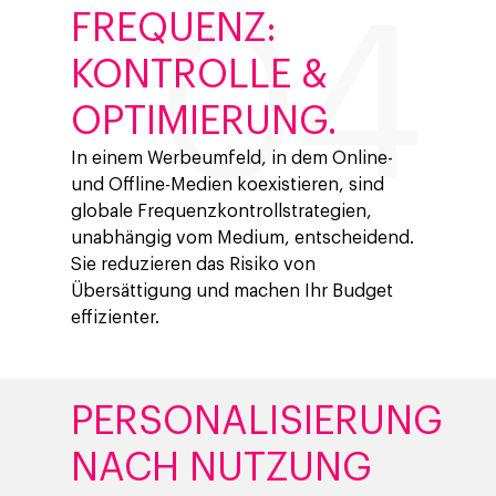
FREQUENZ:
KONTROLLE &
OPTIMIERUNG.
Company
In einem Werbeumfeld, in dem Online-
Investors
Business
und Offline-Medien koexistieren, sind
Über Making Science
Agentic AI Marketing
Customers
globale Frequenzkontrollstrategien,
unabhängig vom Medium, entscheidend.
Karriere
ad-machina
The Tech Enabled Glo
Insights
Sie reduzieren das Risiko von
Digital Agency
10. Jahrestag
Übersättigung und machen Ihr Budget
Blogs
Kontakt
Paid Media
Cloud & AI
effizienter.
ESG
Events
Social 360
Cloud im Marketing
Ebooks & Reports
Audiovisual
KI im Marketing
PERSONALISIERUNG
Eigen Medien
NACH NUTZUNG
KI, Daten & Technol