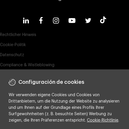
Rechtlicher Hinweis
Cookie-Politik
Datenschutz
Compliance & Wistleblowing
ESG-Richtlinie
Configuración de cookies
Integrated policy on Information Security, Quality and Environment
Wir verwenden eigene Cookies und Cookies von
Cookie-Einstellungen
Drittanbietern, um die Nutzung der Website zu analysieren
und um Ihnen auf der Grundlage eines Profils Ihrer
Copyright ©
2026 Making Science
Surfgewohnheiten (z. B. besuchte Seiten) Werbung zu
zeigen, die Ihren Präferenzen entspricht.
Cookie-Richtlinie
.