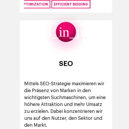
The Tech Enabled Glo
Insights
AIGN OPTIMIZATION
EFFICIENT BIDDING
Digital Agency
10. Jahrestag
Blogs
Kontakt
Paid Media
Cloud & AI
ESG
Events
find_in_page
Social 360
Cloud im Marketing
Ebooks & Reports
Audiovisual
KI im Marketing
Eigen Medien
KI, Daten & Technol
SEO
Marketing
Mittels SEO-Strategie maximieren wir
die Präsenz von Marken in den
wichtigsten Suchmaschinen, um eine
höhere Attraktion und mehr Umsatz
zu erzielen. Dabei konzentrieren wir
uns auf den Nutzer, den Sektor und
den Markt.