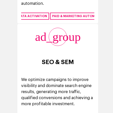
automation.
IT
DATA ACTIVATION
PAID & MARKETING AUTOMATION
LOYALT
ad_group
SEO & SEM
We optimize campaigns to improve
Company
visibility and dominate search engine
results, generating more traffic,
Investors
Business
qualified conversions and achieving a
Über Making Science
Agentic AI Marketing
more profitable investment.
Customers
Karriere
ad-machina