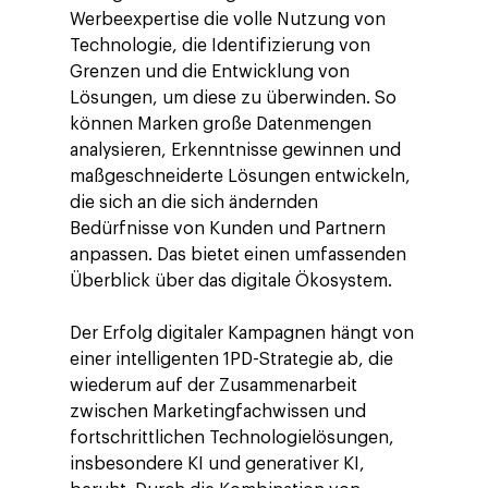
Insights
Werbeexpertise die volle Nutzung von
Digital Agency
10. Jahrestag
Blogs
Kontakt
Technologie, die Identifizierung von
Paid Media
Cloud & AI
ESG
Grenzen und die Entwicklung von
Events
Lösungen, um diese zu überwinden. So
Social 360
Cloud im Marketing
Ebooks & Reports
können Marken große Datenmengen
Audiovisual
KI im Marketing
analysieren, Erkenntnisse gewinnen und
maßgeschneiderte Lösungen entwickeln,
Eigen Medien
die sich an die sich ändernden
KI, Daten & Technol
Bedürfnisse von Kunden und Partnern
Marketing
anpassen. Das bietet einen umfassenden
Überblick über das digitale Ökosystem.
Der Erfolg digitaler Kampagnen hängt von
einer intelligenten 1PD-Strategie ab, die
wiederum auf der Zusammenarbeit
zwischen Marketingfachwissen und
fortschrittlichen Technologielösungen,
insbesondere KI und generativer KI,