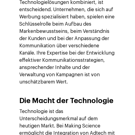
Technologielösungen kombiniert, ist
entscheidend. Unternehmen, die sich auf
Werbung spezialisiert haben, spielen eine
Schlüsselrolle beim Aufbau des
Markenbewusstseins, beim Verständnis
der Kunden und bei der Anpassung der
Kommunikation über verschiedene
Kanäle. Ihre Expertise bei der Entwicklung
effektiver Kommunikationsstrategien,
ansprechender Inhalte und der
Verwaltung von Kampagnen ist von
unschätzbarem Wert.
Company
Die Macht der Technologie
Investors
Business
Technologie ist das
Unterscheidungsmerkmal auf dem
Über Making Science
Agentic AI Marketing
Customers
heutigen Markt. Bei Making Science
Karriere
ermöglicht die Integration von Adtech mit
ad-machina
The Tech Enabled Glo