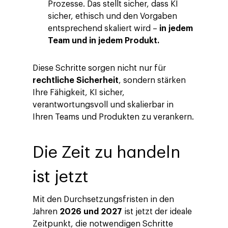
Prozesse. Das stellt sicher, dass KI
Company
sicher, ethisch und den Vorgaben
Investors
Business
entsprechend skaliert wird –
in jedem
Team und in jedem Produkt.
Über Making Science
Agentic AI Marketing
Customers
Karriere
ad-machina
The Tech Enabled Glo
Insights
Diese Schritte sorgen nicht nur für
Digital Agency
rechtliche Sicherheit
, sondern stärken
10. Jahrestag
Blogs
Kontakt
Ihre Fähigkeit, KI sicher,
Paid Media
Cloud & AI
ESG
verantwortungsvoll und skalierbar in
Events
Social 360
Cloud im Marketing
Ihren Teams und Produkten zu verankern.
Ebooks & Reports
Audiovisual
KI im Marketing
Die Zeit zu handeln
Eigen Medien
KI, Daten & Technol
ist jetzt
Marketing
Mit den Durchsetzungsfristen in den
Jahren
2026 und 2027
ist jetzt der ideale
Zeitpunkt, die notwendigen Schritte