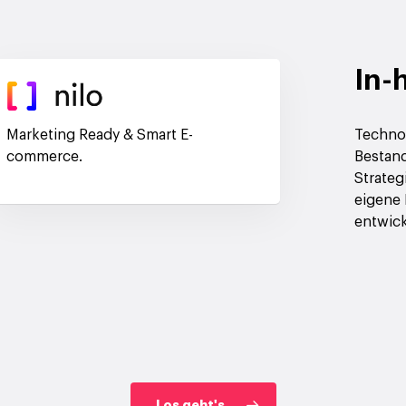
In-
Marketing Ready & Smart E-
Technol
commerce.
Bestand
Strateg
eigene
entwick
Los geht's