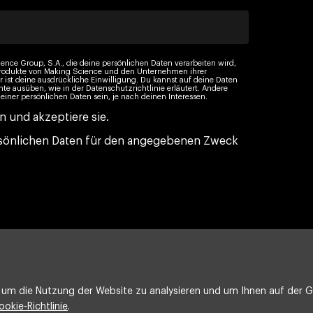
ience Group, S.A., die deine persönlichen Daten verarbeiten wird,
 Produkte von Making Science und den Unternehmen ihrer
st deine ausdrückliche Einwilligung. Du kannst auf deine Daten
hte ausüben, wie in der Datenschutzrichtlinie erläutert. Andere
er persönlichen Daten sein, je nach deinen Interessen.
n und akzeptiere sie.
persönlichen Daten für den angegebenen Zweck
um die Nutzung der Website zu analysieren und um Ihnen auf der Gr
ookie-Richtlinie
.