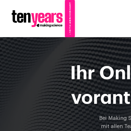
10TH ANNIVERSARY
→
✦
Ihr On
voran
Bei Making S
mit allen T