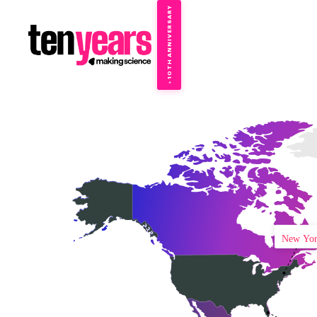
10TH ANNIVERSARY
→
✦
New Yo