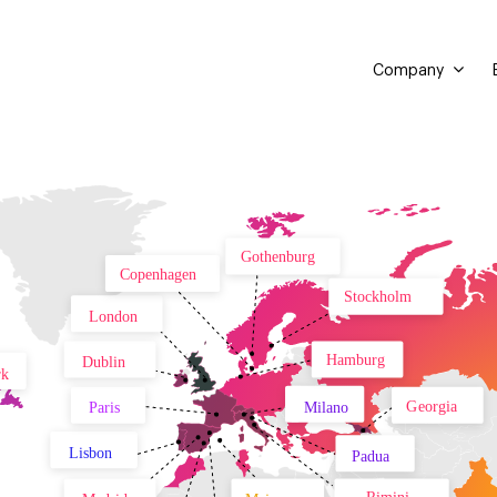
Company
Gothenburg
Copenhagen
Stockholm
London
Hamburg
Dublin
rk
Georgia
Paris
Milano
Lisbon
Padua