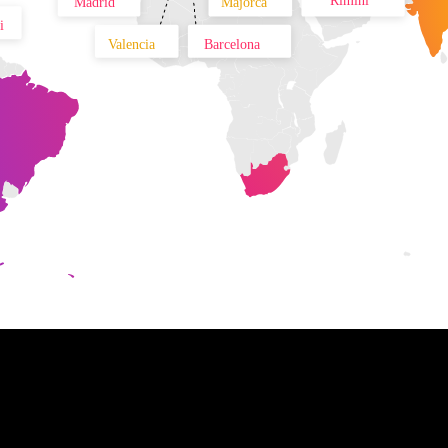
Rimini
Madrid
Majorca
i
Valencia
Barcelona