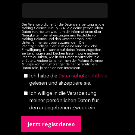
Company
Investors
Business
Der Verantwortliche für die Datenverarbeitung ist die
Über Making Science
Making Science Group, S.A., die deine persönlichen
Agentic AI Marketing
Customers
Daten verarbeiten wird, um dir Informationen über
Neuigkeiten, Dienstleistungen und Produkte von
Karriere
ad-machina
Making Science und den Unternehmen ihrer
The Tech Enabled Glo
Insights
Unternehmensgruppe zuzusenden. Die
Rechtsgrundlage hierfür ist deine ausdrückliche
Digital Agency
10. Jahrestag
Einwilligung. Du kannst auf deine Daten zugreifen,
Blogs
Kontakt
sie berichtigen und löschen lassen, sowie andere
Paid Media
Rechte ausüben, wie in der Datenschutzrichtlinie
Cloud & AI
ESG
erläutert. Andere Unternehmen der Making Science
Events
Gruppe können Empfänger deiner persönlichen
Social 360
Cloud im Marketing
Daten sein, je nach deinen Interessen.
Ebooks & Reports
Ich habe die
Datenschutzrichtlinie
Audiovisual
KI im Marketing
gelesen und akzeptiere sie.
Eigen Medien
Ich willige in die Verarbeitung
meiner persönlichen Daten für
KI, Daten & Technol
den angegebenen Zweck ein.
Marketing