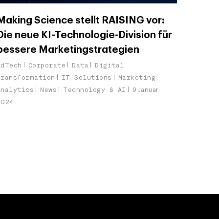
Making Science stellt RAISING vor:
Die neue KI-Technologie-Division für
bessere Marketingstrategien
AdTech
Corporate
Data
Digital
transformation
IT Solutions
Marketing
Analytics
News
Technology & AI
9 Januar
2024