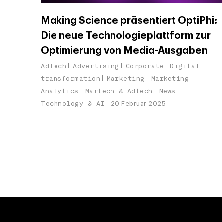
Making Science präsentiert OptiPhi:
Die neue Technologieplattform zur
Optimierung von Media-Ausgaben
AdTech
Advertising
Corporate
Digital
transformation
Marketing
Marketing
Analytics
Martech & Adtech
News
Technology & AI
20 Februar 2025