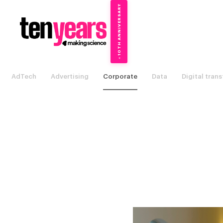
10TH ANNIVERSARY
→
✦
AdTech
Advertising
Corporate
Data
Digital tran