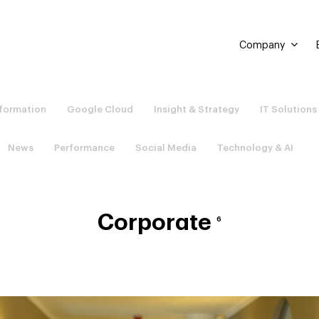
Company
sformation
Google Cloud
Insight & Strategy
IT Solutions
News
Performance
Social Media
Technology & AI
Corporate
6