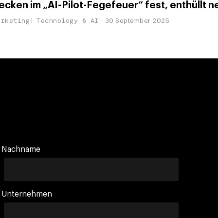
cken im „AI-Pilot-Fegefeuer“ fest, enthüllt n
arketing
Technology & AI
30 September 2025
Nachname
Unternehmen