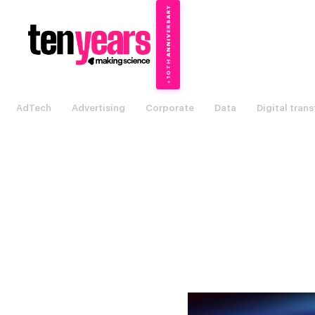
10TH ANNIVERSARY
→
✦
AdTech
Advertising
Corporate
Data
Digital tran