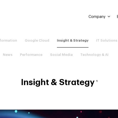
Company
sformation
Google Cloud
Insight & Strategy
IT Solutions
News
Performance
Social Media
Technology & AI
Insight & Strategy
1