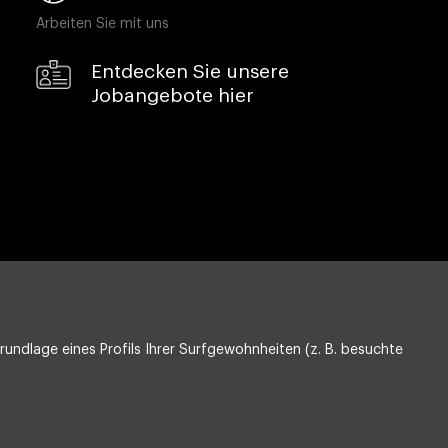
Arbeiten Sie mit uns
Entdecken Sie unsere
Jobangebote hier
undlage eines Profils Ihrer Surfgewohnheiten (z. B. besuchte
Datenschutz
Compliance & Wistleblowing
ESG-Richtlinie
Information Security, Quality and Environment
Cookie-Einstellungen