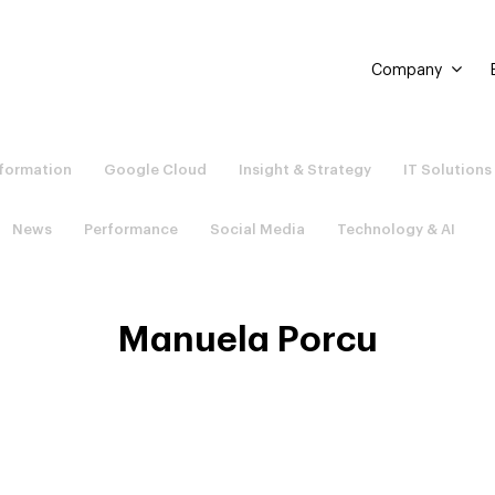
Company
sformation
Google Cloud
Insight & Strategy
IT Solutions
News
Performance
Social Media
Technology & AI
Manuela Porcu