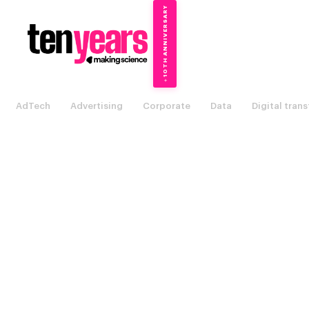
10TH ANNIVERSARY
→
✦
AdTech
Advertising
Corporate
Data
Digital tran