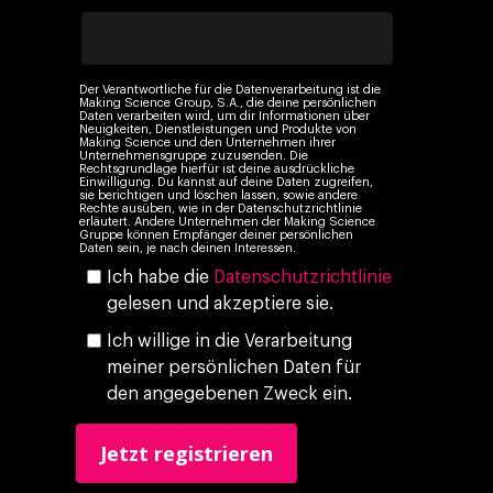
Company
Investors
Business
Der Verantwortliche für die Datenverarbeitung ist die
Über Making Science
Making Science Group, S.A., die deine persönlichen
Agentic AI Marketing
Customers
Daten verarbeiten wird, um dir Informationen über
Neuigkeiten, Dienstleistungen und Produkte von
Karriere
ad-machina
Making Science und den Unternehmen ihrer
The Tech Enabled Glo
Insights
Unternehmensgruppe zuzusenden. Die
Rechtsgrundlage hierfür ist deine ausdrückliche
Digital Agency
10. Jahrestag
Einwilligung. Du kannst auf deine Daten zugreifen,
Blogs
Kontakt
sie berichtigen und löschen lassen, sowie andere
Paid Media
Rechte ausüben, wie in der Datenschutzrichtlinie
Cloud & AI
ESG
erläutert. Andere Unternehmen der Making Science
Events
Gruppe können Empfänger deiner persönlichen
Social 360
Cloud im Marketing
Daten sein, je nach deinen Interessen.
Ebooks & Reports
Ich habe die
Datenschutzrichtlinie
Audiovisual
KI im Marketing
gelesen und akzeptiere sie.
Eigen Medien
Ich willige in die Verarbeitung
meiner persönlichen Daten für
KI, Daten & Technol
den angegebenen Zweck ein.
Marketing