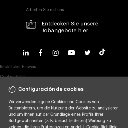
Arbeiten Sie mit uns
Entdecken Sie unsere
Jobangebote hier
Rechtlicher Hinweis
Cookie-Politik
Datenschutz
Configuración de cookies
Compliance & Wistleblowing
Wir verwenden eigene Cookies und Cookies von
ESG-Richtlinie
Drittanbietern, um die Nutzung der Website zu analysieren
und um Ihnen auf der Grundlage eines Profils Ihrer
Integrated policy on Information Security, Quality and Environment
Surfgewohnheiten (z. B. besuchte Seiten) Werbung zu
Cookie-Einstellungen
zeigen, die Ihren Präferenzen entspricht.
Cookie-Richtlinie
.