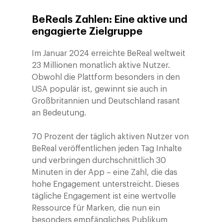
BeReals Zahlen: Eine aktive und
engagierte Zielgruppe
Im Januar 2024 erreichte BeReal weltweit
Company
23 Millionen monatlich aktive Nutzer.
Obwohl die Plattform besonders in den
Investors
Business
USA populär ist, gewinnt sie auch in
Über Making Science
Agentic AI Marketing
Customers
Großbritannien und Deutschland rasant
an Bedeutung.
Karriere
ad-machina
The Tech Enabled Glo
Insights
Digital Agency
10. Jahrestag
70 Prozent der täglich aktiven Nutzer von
Blogs
Kontakt
Paid Media
Cloud & AI
BeReal veröffentlichen jeden Tag Inhalte
ESG
Events
und verbringen durchschnittlich 30
Social 360
Cloud im Marketing
Minuten in der App – eine Zahl, die das
Ebooks & Reports
Audiovisual
KI im Marketing
hohe Engagement unterstreicht. Dieses
tägliche Engagement ist eine wertvolle
Eigen Medien
Ressource für Marken, die nun ein
KI, Daten & Technol
besonders empfängliches Publikum