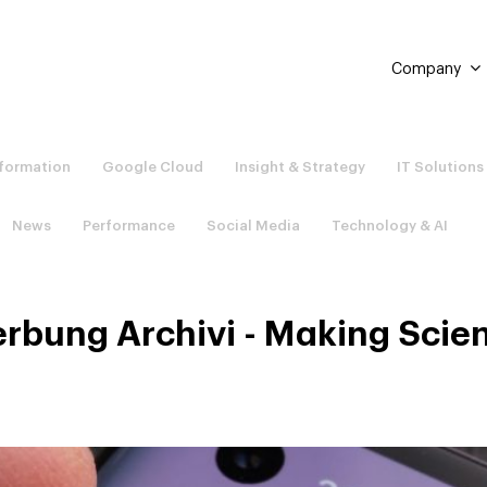
Company
sformation
Google Cloud
Insight & Strategy
IT Solutions
News
Performance
Social Media
Technology & AI
rbung Archivi - Making Scie