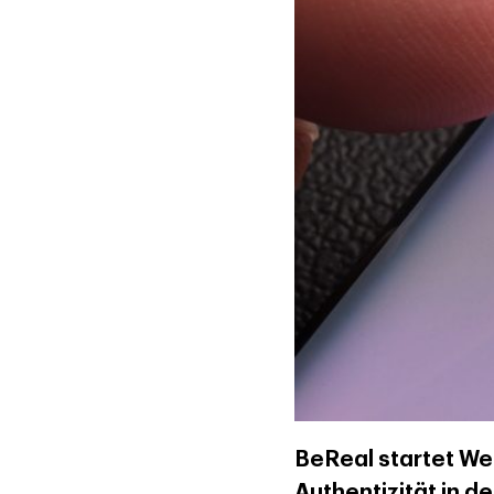
BeReal startet We
Authentizität in d