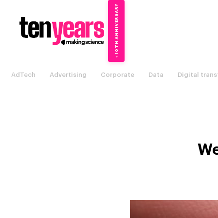
10TH ANNIVERSARY
→
✦
AdTech
Advertising
Corporate
Data
Digital tran
We