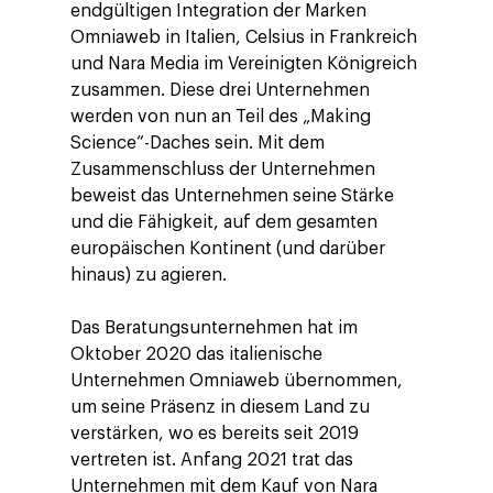
endgültigen Integration der Marken
Company
Omniaweb in Italien, Celsius in Frankreich
Investors
Business
und Nara Media im Vereinigten Königreich
zusammen. Diese drei Unternehmen
Über Making Science
Agentic AI Marketing
Customers
werden von nun an Teil des „Making
Karriere
ad-machina
The Tech Enabled Glo
Science“-Daches sein. Mit dem
Insights
Digital Agency
Zusammenschluss der Unternehmen
10. Jahrestag
Blogs
Kontakt
beweist das Unternehmen seine Stärke
Paid Media
Cloud & AI
ESG
und die Fähigkeit, auf dem gesamten
Events
Social 360
Cloud im Marketing
europäischen Kontinent (und darüber
Ebooks & Reports
hinaus) zu agieren.
Audiovisual
KI im Marketing
Eigen Medien
Das Beratungsunternehmen hat im
Oktober 2020 das italienische
KI, Daten & Technol
Unternehmen Omniaweb übernommen,
Marketing
um seine Präsenz in diesem Land zu
verstärken, wo es bereits seit 2019
vertreten ist. Anfang 2021 trat das
Unternehmen mit dem Kauf von Nara