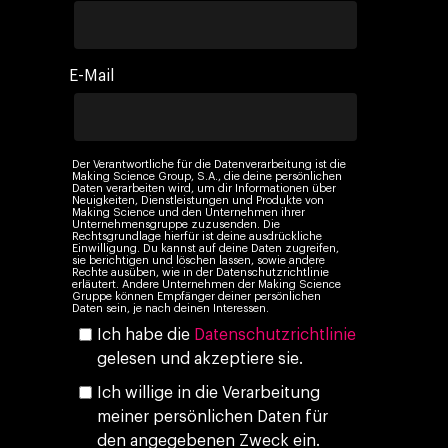
Paid Media
Cloud & AI
ESG
Events
Social 360
Cloud im Marketing
Ebooks & Reports
E-Mail
Audiovisual
KI im Marketing
Eigen Medien
KI, Daten & Technol
Der Verantwortliche für die Datenverarbeitung ist die
Marketing
Making Science Group, S.A., die deine persönlichen
Daten verarbeiten wird, um dir Informationen über
Neuigkeiten, Dienstleistungen und Produkte von
Making Science und den Unternehmen ihrer
Unternehmensgruppe zuzusenden. Die
Rechtsgrundlage hierfür ist deine ausdrückliche
Einwilligung. Du kannst auf deine Daten zugreifen,
sie berichtigen und löschen lassen, sowie andere
Rechte ausüben, wie in der Datenschutzrichtlinie
erläutert. Andere Unternehmen der Making Science
Gruppe können Empfänger deiner persönlichen
Daten sein, je nach deinen Interessen.
Ich habe die
Datenschutzrichtlinie
gelesen und akzeptiere sie.
Ich willige in die Verarbeitung
meiner persönlichen Daten für
den angegebenen Zweck ein.