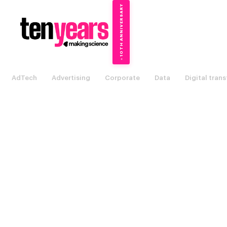
10TH ANNIVERSARY
→
✦
AdTech
Advertising
Corporate
Data
Digital tran