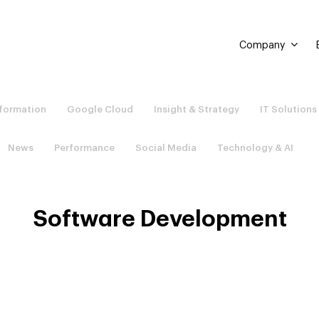
Company
sformation
Google Cloud
Insight & Strategy
IT Solutions
News
Performance
Social Media
Technology & AI
Software Development