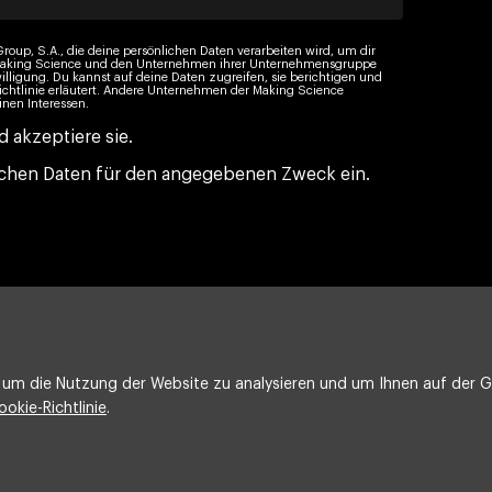
roup, S.A., die deine persönlichen Daten verarbeiten wird, um dir
n Making Science und den Unternehmen ihrer Unternehmensgruppe
illigung. Du kannst auf deine Daten zugreifen, sie berichtigen und
ichtlinie erläutert. Andere Unternehmen der Making Science
nen Interessen.
 akzeptiere sie.
nlichen Daten für den angegebenen Zweck ein.
um die Nutzung der Website zu analysieren und um Ihnen auf der Gr
ookie-Richtlinie
.
Rechtlicher Hinweis
Cookie-Politik
Integrated policy on 