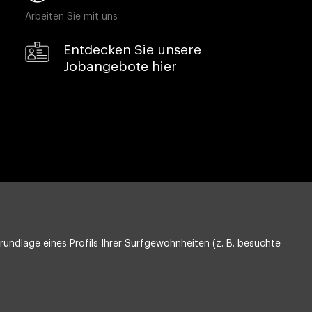
Arbeiten Sie mit uns
Entdecken Sie unsere
Jobangebote hier
undlage eines Profils Ihrer Surfgewohnheiten (z. B. besuchte
Datenschutz
Compliance & Wistleblowing
ESG-Richtlinie
Information Security, Quality and Environment
Cookie-Einstellungen