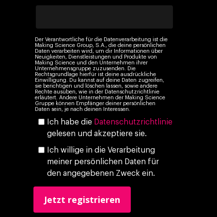
Company
Investors
Business
Der Verantwortliche für die Datenverarbeitung ist die
Über Making Science
Making Science Group, S.A., die deine persönlichen
Agentic AI Marketing
Customers
Daten verarbeiten wird, um dir Informationen über
Neuigkeiten, Dienstleistungen und Produkte von
Karriere
ad-machina
Making Science und den Unternehmen ihrer
The Tech Enabled Glo
Insights
Unternehmensgruppe zuzusenden. Die
Rechtsgrundlage hierfür ist deine ausdrückliche
Digital Agency
10. Jahrestag
Einwilligung. Du kannst auf deine Daten zugreifen,
Blogs
Kontakt
sie berichtigen und löschen lassen, sowie andere
Paid Media
Rechte ausüben, wie in der Datenschutzrichtlinie
Cloud & AI
ESG
erläutert. Andere Unternehmen der Making Science
Events
Gruppe können Empfänger deiner persönlichen
Social 360
Cloud im Marketing
Daten sein, je nach deinen Interessen.
Ebooks & Reports
Ich habe die
Datenschutzrichtlinie
Audiovisual
KI im Marketing
gelesen und akzeptiere sie.
Eigen Medien
Ich willige in die Verarbeitung
meiner persönlichen Daten für
KI, Daten & Technol
den angegebenen Zweck ein.
Marketing