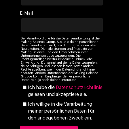
Company
E-Mail
Investors
Business
Über Making Science
Agentic AI Marketing
Customers
Der Verantwortliche für die Datenverarbeitung ist die
Making Science Group, S.A., die deine persönlichen
Karriere
ad-machina
The Tech Enabled Glo
Daten verarbeiten wird, um dir Informationen über
Insights
Neuigkeiten, Dienstleistungen und Produkte von
Digital Agency
Making Science und den Unternehmen ihrer
10. Jahrestag
Unternehmensgruppe zuzusenden. Die
Blogs
Kontakt
Rechtsgrundlage hierfür ist deine ausdrückliche
Paid Media
Cloud & AI
Einwilligung. Du kannst auf deine Daten zugreifen,
ESG
sie berichtigen und löschen lassen, sowie andere
Events
Rechte ausüben, wie in der Datenschutzrichtlinie
Social 360
Cloud im Marketing
erläutert. Andere Unternehmen der Making Science
Gruppe können Empfänger deiner persönlichen
Ebooks & Reports
Daten sein, je nach deinen Interessen.
Audiovisual
KI im Marketing
Ich habe die
Datenschutzrichtlinie
Eigen Medien
gelesen und akzeptiere sie.
KI, Daten & Technol
Ich willige in die Verarbeitung
Marketing
meiner persönlichen Daten für
den angegebenen Zweck ein.