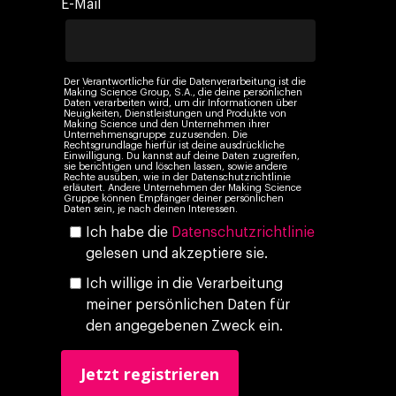
E-Mail
Social 360
Cloud im Marketing
Ebooks & Reports
Audiovisual
KI im Marketing
Eigen Medien
Der Verantwortliche für die Datenverarbeitung ist die
Making Science Group, S.A., die deine persönlichen
KI, Daten & Technol
Daten verarbeiten wird, um dir Informationen über
Neuigkeiten, Dienstleistungen und Produkte von
Marketing
Making Science und den Unternehmen ihrer
Unternehmensgruppe zuzusenden. Die
Rechtsgrundlage hierfür ist deine ausdrückliche
Einwilligung. Du kannst auf deine Daten zugreifen,
sie berichtigen und löschen lassen, sowie andere
Rechte ausüben, wie in der Datenschutzrichtlinie
erläutert. Andere Unternehmen der Making Science
Gruppe können Empfänger deiner persönlichen
Daten sein, je nach deinen Interessen.
Ich habe die
Datenschutzrichtlinie
gelesen und akzeptiere sie.
Ich willige in die Verarbeitung
meiner persönlichen Daten für
den angegebenen Zweck ein.