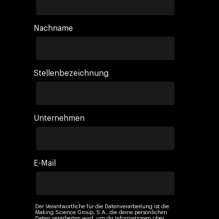
Nachname
Stellenbezeichnung
Company
Investors
Business
Unternehmen
Über Making Science
Agentic AI Marketing
Customers
Karriere
ad-machina
The Tech Enabled Glo
Insights
Digital Agency
E-Mail
10. Jahrestag
Blogs
Kontakt
Paid Media
Cloud & AI
ESG
Events
Social 360
Cloud im Marketing
Ebooks & Reports
Der Verantwortliche für die Datenverarbeitung ist die
Audiovisual
KI im Marketing
Making Science Group, S.A., die deine persönlichen
Daten verarbeiten wird, um dir Informationen über