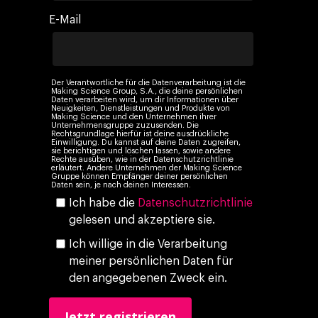
Events
Social 360
Cloud im Marketing
E-Mail
Ebooks & Reports
Audiovisual
KI im Marketing
Eigen Medien
Der Verantwortliche für die Datenverarbeitung ist die
KI, Daten & Technol
Making Science Group, S.A., die deine persönlichen
Daten verarbeiten wird, um dir Informationen über
Marketing
Neuigkeiten, Dienstleistungen und Produkte von
Making Science und den Unternehmen ihrer
Unternehmensgruppe zuzusenden. Die
Rechtsgrundlage hierfür ist deine ausdrückliche
Einwilligung. Du kannst auf deine Daten zugreifen,
sie berichtigen und löschen lassen, sowie andere
Rechte ausüben, wie in der Datenschutzrichtlinie
erläutert. Andere Unternehmen der Making Science
Gruppe können Empfänger deiner persönlichen
Daten sein, je nach deinen Interessen.
Ich habe die
Datenschutzrichtlinie
gelesen und akzeptiere sie.
Ich willige in die Verarbeitung
meiner persönlichen Daten für
den angegebenen Zweck ein.