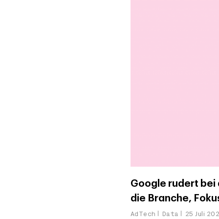
Google rudert bei
die Branche, Foku
AdTech
Data
25 Juli 20