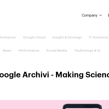
Company
sformation
Google Cloud
Insight & Strategy
IT Solutions
News
Performance
Social Media
Technology & AI
oogle Archivi - Making Scien