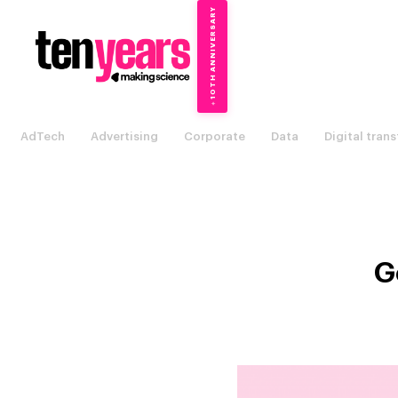
10TH ANNIVERSARY
→
✦
AdTech
Advertising
Corporate
Data
Digital tran
G