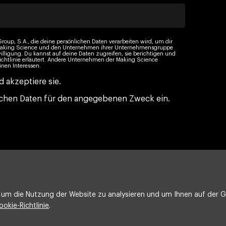
roup, S.A., die deine persönlichen Daten verarbeiten wird, um dir
n Making Science und den Unternehmen ihrer Unternehmensgruppe
illigung. Du kannst auf deine Daten zugreifen, sie berichtigen und
ichtlinie erläutert. Andere Unternehmen der Making Science
nen Interessen.
 akzeptiere sie.
nlichen Daten für den angegebenen Zweck ein.
um die Nutzung der Website zu analysieren und um Ihnen auf der Gr
ookie-Richtlinie
.
Rechtlicher Hinweis
Cookie-Politik