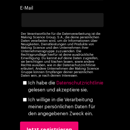
Events
Social 360
Cloud im Marketing
E-Mail
Ebooks & Reports
Audiovisual
KI im Marketing
Eigen Medien
Der Verantwortliche für die Datenverarbeitung ist die
KI, Daten & Technol
Making Science Group, S.A., die deine persönlichen
Daten verarbeiten wird, um dir Informationen über
Marketing
Neuigkeiten, Dienstleistungen und Produkte von
Making Science und den Unternehmen ihrer
Unternehmensgruppe zuzusenden. Die
Rechtsgrundlage hierfür ist deine ausdrückliche
Einwilligung. Du kannst auf deine Daten zugreifen,
sie berichtigen und löschen lassen, sowie andere
Rechte ausüben, wie in der Datenschutzrichtlinie
erläutert. Andere Unternehmen der Making Science
Gruppe können Empfänger deiner persönlichen
Daten sein, je nach deinen Interessen.
Ich habe die
Datenschutzrichtlinie
gelesen und akzeptiere sie.
Ich willige in die Verarbeitung
meiner persönlichen Daten für
den angegebenen Zweck ein.