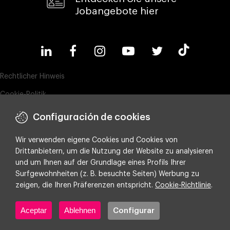
Jobangebote hier
Rechtlicher Hinweis
Cookie-Politik
Datenschutz
Configuración de cookies
Compliance & Wistleblowing
Wir verwenden eigene Cookies und Cookies von
ESG-Richtlinie
Drittanbietern, um die Nutzung der Website zu analysieren
und um Ihnen auf der Grundlage eines Profils Ihrer
Integrated policy on Information Security, Quality and Environment
Surfgewohnheiten (z. B. besuchte Seiten) Werbung zu
Cookie-Einstellungen
zeigen, die Ihren Präferenzen entspricht.
Cookie-Richtlinie
.
Aceptar
Ablehnen
Configurar
Copyright ©
2026 Making Science
array(0) { }