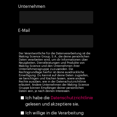
10. Jahrestag
Blogs
Kontakt
Unternehmen
Paid Media
Cloud & AI
ESG
Events
Social 360
Cloud im Marketing
Ebooks & Reports
Audiovisual
KI im Marketing
E-Mail
Eigen Medien
KI, Daten & Technol
Marketing
Der Verantwortliche für die Datenverarbeitung ist die
Making Science Group, S.A., die deine persönlichen
Daten verarbeiten wird, um dir Informationen über
Neuigkeiten, Dienstleistungen und Produkte von
Making Science und den Unternehmen ihrer
Unternehmensgruppe zuzusenden. Die
Rechtsgrundlage hierfür ist deine ausdrückliche
Einwilligung. Du kannst auf deine Daten zugreifen,
sie berichtigen und löschen lassen, sowie andere
Rechte ausüben, wie in der Datenschutzrichtlinie
erläutert. Andere Unternehmen der Making Science
Gruppe können Empfänger deiner persönlichen
Daten sein, je nach deinen Interessen.
Ich habe die
Datenschutzrichtlinie
gelesen und akzeptiere sie.
Ich willige in die Verarbeitung