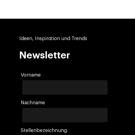
Ideen, Inspiration und Trends
Newsletter
Vorname
Company
Nachname
Investors
Business
Über Making Science
Agentic AI Marketing
Customers
Stellenbezeichnung
Karriere
ad-machina
The Tech Enabled Glo