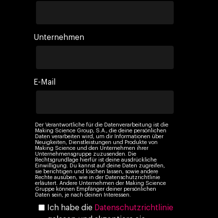
Insights
Digital Agency
10. Jahrestag
Blogs
Kontakt
Paid Media
Cloud & AI
ESG
Unternehmen
Events
Social 360
Cloud im Marketing
Ebooks & Reports
Audiovisual
KI im Marketing
Eigen Medien
E-Mail
KI, Daten & Technol
Marketing
Der Verantwortliche für die Datenverarbeitung ist die
Making Science Group, S.A., die deine persönlichen
Daten verarbeiten wird, um dir Informationen über
Neuigkeiten, Dienstleistungen und Produkte von
Making Science und den Unternehmen ihrer
Unternehmensgruppe zuzusenden. Die
Rechtsgrundlage hierfür ist deine ausdrückliche
Einwilligung. Du kannst auf deine Daten zugreifen,
sie berichtigen und löschen lassen, sowie andere
Rechte ausüben, wie in der Datenschutzrichtlinie
erläutert. Andere Unternehmen der Making Science
Gruppe können Empfänger deiner persönlichen
Daten sein, je nach deinen Interessen.
Ich habe die
Datenschutzrichtlinie