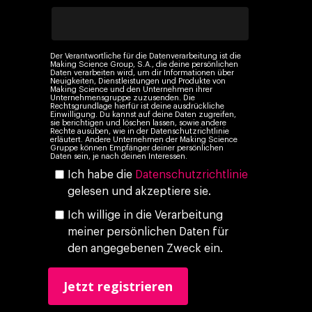
Social 360
Cloud im Marketing
Ebooks & Reports
Audiovisual
KI im Marketing
Eigen Medien
Der Verantwortliche für die Datenverarbeitung ist die
Making Science Group, S.A., die deine persönlichen
Daten verarbeiten wird, um dir Informationen über
KI, Daten & Technol
Neuigkeiten, Dienstleistungen und Produkte von
Making Science und den Unternehmen ihrer
Marketing
Unternehmensgruppe zuzusenden. Die
Rechtsgrundlage hierfür ist deine ausdrückliche
Einwilligung. Du kannst auf deine Daten zugreifen,
sie berichtigen und löschen lassen, sowie andere
Rechte ausüben, wie in der Datenschutzrichtlinie
erläutert. Andere Unternehmen der Making Science
Gruppe können Empfänger deiner persönlichen
Daten sein, je nach deinen Interessen.
Ich habe die
Datenschutzrichtlinie
gelesen und akzeptiere sie.
Ich willige in die Verarbeitung
meiner persönlichen Daten für
den angegebenen Zweck ein.