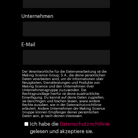
Digital Agency
10. Jahrestag
Blogs
Kontakt
Paid Media
Cloud & AI
Unternehmen
ESG
Events
Social 360
Cloud im Marketing
Ebooks & Reports
Audiovisual
KI im Marketing
E-Mail
Eigen Medien
KI, Daten & Technol
Marketing
Der Verantwortliche für die Datenverarbeitung ist die
Making Science Group, S.A., die deine persönlichen
Daten verarbeiten wird, um dir Informationen über
Neuigkeiten, Dienstleistungen und Produkte von
Making Science und den Unternehmen ihrer
Unternehmensgruppe zuzusenden. Die
Rechtsgrundlage hierfür ist deine ausdrückliche
Einwilligung. Du kannst auf deine Daten zugreifen,
sie berichtigen und löschen lassen, sowie andere
Rechte ausüben, wie in der Datenschutzrichtlinie
erläutert. Andere Unternehmen der Making Science
Gruppe können Empfänger deiner persönlichen
Daten sein, je nach deinen Interessen.
Ich habe die
Datenschutzrichtlinie
gelesen und akzeptiere sie.