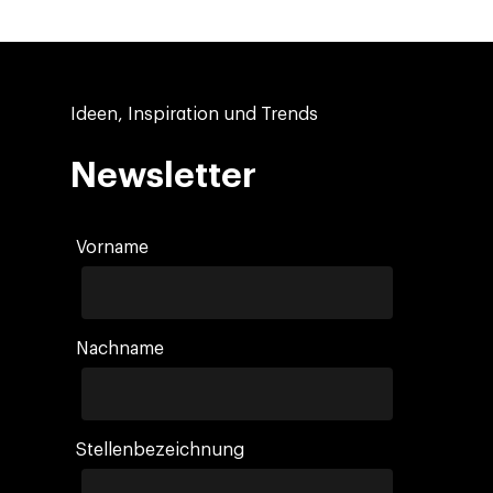
Ideen, Inspiration und Trends
Newsletter
Vorname
Nachname
Company
Investors
Business
Über Making Science
Agentic AI Marketing
Customers
Stellenbezeichnung
Karriere
ad-machina
The Tech Enabled Glo
Insights