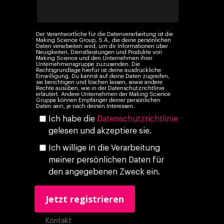
Ebooks & Reports
Audiovisual
KI im Marketing
Eigen Medien
Der Verantwortliche für die Datenverarbeitung ist die
Making Science Group, S.A., die deine persönlichen
Daten verarbeiten wird, um dir Informationen über
KI, Daten & Technol
Neuigkeiten, Dienstleistungen und Produkte von
Making Science und den Unternehmen ihrer
Marketing
Unternehmensgruppe zuzusenden. Die
Rechtsgrundlage hierfür ist deine ausdrückliche
Einwilligung. Du kannst auf deine Daten zugreifen,
sie berichtigen und löschen lassen, sowie andere
Rechte ausüben, wie in der Datenschutzrichtlinie
erläutert. Andere Unternehmen der Making Science
Gruppe können Empfänger deiner persönlichen
Daten sein, je nach deinen Interessen.
Ich habe die
Datenschutzrichtlinie
gelesen und akzeptiere sie.
Ich willige in die Verarbeitung
meiner persönlichen Daten für
den angegebenen Zweck ein.
Kontakt