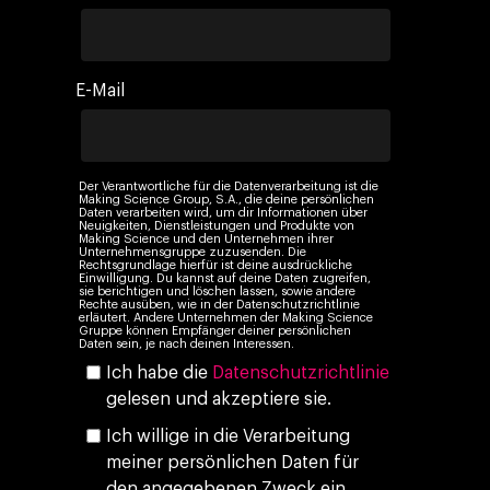
Kontakt
Paid Media
Cloud & AI
ESG
Events
Social 360
Cloud im Marketing
Ebooks & Reports
E-Mail
Audiovisual
KI im Marketing
Eigen Medien
KI, Daten & Technol
Der Verantwortliche für die Datenverarbeitung ist die
Marketing
Making Science Group, S.A., die deine persönlichen
Daten verarbeiten wird, um dir Informationen über
Neuigkeiten, Dienstleistungen und Produkte von
Making Science und den Unternehmen ihrer
Unternehmensgruppe zuzusenden. Die
Rechtsgrundlage hierfür ist deine ausdrückliche
Einwilligung. Du kannst auf deine Daten zugreifen,
sie berichtigen und löschen lassen, sowie andere
Rechte ausüben, wie in der Datenschutzrichtlinie
erläutert. Andere Unternehmen der Making Science
Gruppe können Empfänger deiner persönlichen
Daten sein, je nach deinen Interessen.
Ich habe die
Datenschutzrichtlinie
gelesen und akzeptiere sie.
Ich willige in die Verarbeitung
meiner persönlichen Daten für
den angegebenen Zweck ein.