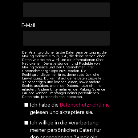
Kontakt
Paid Media
Cloud & AI
ESG
Events
Social 360
Cloud im Marketing
Ebooks & Reports
E-Mail
Audiovisual
KI im Marketing
Eigen Medien
KI, Daten & Technol
Der Verantwortliche für die Datenverarbeitung ist die
Marketing
Making Science Group, S.A., die deine persönlichen
Daten verarbeiten wird, um dir Informationen über
Neuigkeiten, Dienstleistungen und Produkte von
Making Science und den Unternehmen ihrer
Unternehmensgruppe zuzusenden. Die
Rechtsgrundlage hierfür ist deine ausdrückliche
Einwilligung. Du kannst auf deine Daten zugreifen,
sie berichtigen und löschen lassen, sowie andere
Rechte ausüben, wie in der Datenschutzrichtlinie
erläutert. Andere Unternehmen der Making Science
Gruppe können Empfänger deiner persönlichen
Daten sein, je nach deinen Interessen.
Ich habe die
Datenschutzrichtlinie
gelesen und akzeptiere sie.
Ich willige in die Verarbeitung
meiner persönlichen Daten für
den angegebenen Zweck ein.